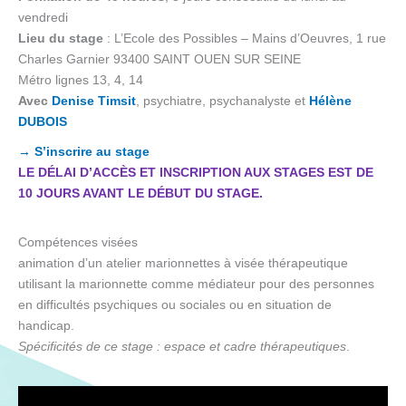
vendredi
Lieu du stage
: L’Ecole des Possibles – Mains d’Oeuvres, 1 rue
Charles Garnier 93400 SAINT OUEN SUR SEINE
Métro lignes 13, 4, 14
Avec
Denise Timsit
, psychiatre, psychanalyste et
Hélène
DUBOIS
→ S’inscrire au stage
LE DÉLAI D’ACCÈS ET INSCRIPTION AUX STAGES EST DE
10 JOURS AVANT LE DÉBUT DU STAGE.
Compétences visées
animation d’un atelier marionnettes à visée thérapeutique
utilisant la marionnette comme médiateur pour des personnes
en difficultés psychiques ou sociales ou en situation de
handicap.
Spécificités de ce stage :
espace et cadre thérapeutiques
.