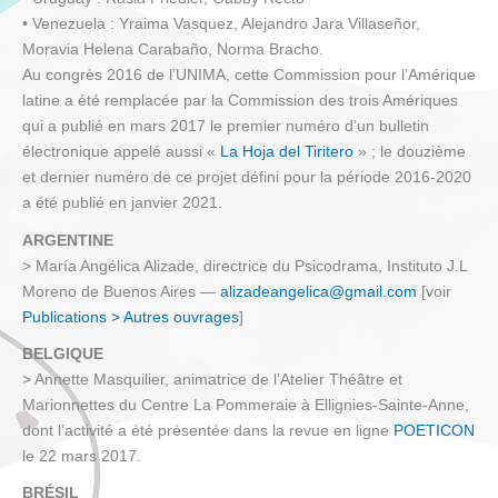
• Venezuela : Yraima Vasquez, Alejandro Jara Villaseñor,
Moravia Helena Carabaño, Norma Bracho.
Au congrès 2016 de l’UNIMA, cette Commission pour l’Amérique
latine a été remplacée par la Commission des trois Amériques
qui a publié en mars 2017 le premier numéro d’un bulletin
électronique appelé aussi «
La Hoja del Tiritero
» ; le douzième
et dernier numéro de ce projet défini pour la période 2016-2020
a été publié en janvier 2021.
ARGENTINE
> María Angélica Alizade, directrice du Psicodrama, Instituto J.L
Moreno de Buenos Aires —
alizadeangelica@gmail.com
[voir
Publications > Autres ouvrages
]
BELGIQUE
> Annette Masquilier, animatrice de l’Atelier Théâtre et
Marionnettes du Centre La Pommeraie à Ellignies-Sainte-Anne,
dont l’activité a été présentée dans la revue en ligne
POETICON
le 22 mars 2017.
BRÉSIL