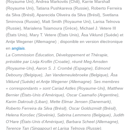
(Royaume Uni), Andrea Markovits (Chili), Karrie Marshall
(Royaume Uni), Tatiana Pushkareva (Russie), Roberto Ferreira
da Silva (Brésil), Aparecida Oliveira da Silva (Brésil), Svetlana
Smirnova (Russie), Matt Smith (Royaume Uni), Larisa Telnova
(Russie), Marialena Tsiamoura (Grèce), Michael J. Vetere III
(États Unis), Mary T. Vetere (États Unis), Åsa Viklund (Suède) et
Antje Wegener (Allemagne) ; disponible en version électronique
en
anglais
.
La Commission Éducation, Développement et Thérapie,
présidée par Livija Kroflin (Croatie), réunit Meg Amsden
(Royaume-Uni), Aaron S. J. Crombé (Espagne), Edmond
Debouny (Belgique), Jan Vandemeulebroeke (Belgique), Åsa
Viklund (Suède) et Antje Wegener (Allemagne). Ses membres
« correspondants » sont Cariad Astles (Royaume-Uni), Matthew
Bernier (États-Unis d’Amérique), Oscar Caamaño (Argentine),
Karim Dakroub (Liban), Mette Elimar Jensen (Danemark),
Roberto Ferreira da Silva (Brésil), Oscar Goldszmidt (Brésil),
Helena Korošec (Slovénie), Sabrina Lemmens (Belgique), Judith
O’Hare (États-Unis d’Amérique), Barbara Scheel (Allemagne),
Terence Tan (Singapour) et Larisa Telnova (Russie).