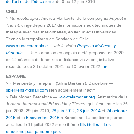
de l’art et de l’éducation »
du 9 au 12 juin 2016.
CHILI
>
Muñecoterapia
: Andrea Markovits, de la compagnie
Puppet in
Transit
, dirige depuis 2017 des formations aux techniques de
thérapie avec des marionnettes, en lien avec l’Universidad
Técnica Metropolitana de Santiago de Chile —
www.munecoterapia.cl
– voir la vidéo
Proyecto Muñecos y
Memoria
— Une formation en anglais a été proposée en 2020,
en 12 séances de 5 heures à distance via zoom, initiative
reconduite du 28 octobre 2021 au 10 février 2022 :
▶︎…
ESPAGNE
> « Marioneta y Terapia » (Silvia Bierkens), Barcelone —
sbierkens@gmail.com
[lien actuellement inactif]
> Teia Moner, Barcelone —
www.teiamoner.org
. Animatrice de la
Jornada Internacional Educatión y Títeres
, qui s’est tenue les 26
juin 2008, 29 juin 2010,
28 juin 2012
,
26 juin 2014
et
24 octobre
2015
et le
5 novembre 2016
à Barcelone. La septième journée
aura lieu le 11 juillet 2022 sur le thème
Els titelles – Les
emocions post-pandèmiques
.