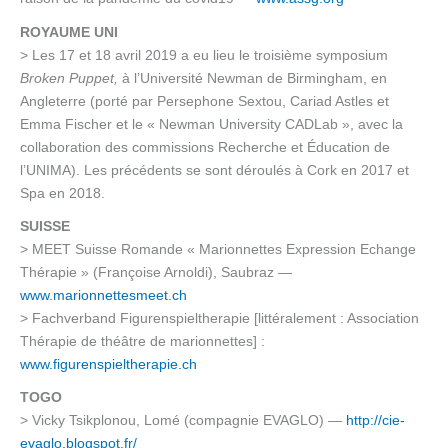
ROYAUME UNI
> Les 17 et 18 avril 2019 a eu lieu le troisième symposium
Broken Puppet,
à l’Université Newman de Birmingham, en
Angleterre (porté par Persephone Sextou, Cariad Astles et
Emma Fischer et le « Newman University CADLab », avec la
collaboration des commissions Recherche et Éducation de
l’UNIMA). Les précédents se sont déroulés à Cork en 2017 et
Spa en 2018.
SUISSE
> MEET Suisse Romande « Marionnettes Expression Echange
Thérapie » (Françoise Arnoldi), Saubraz —
www.marionnettesmeet.ch
> Fachverband Figurenspieltherapie [littéralement : Association
Thérapie de théâtre de marionnettes] :
www.figurenspieltherapie.ch
TOGO
> Vicky Tsikplonou, Lomé (compagnie EVAGLO) —
http://cie-
evaglo.blogspot.fr/