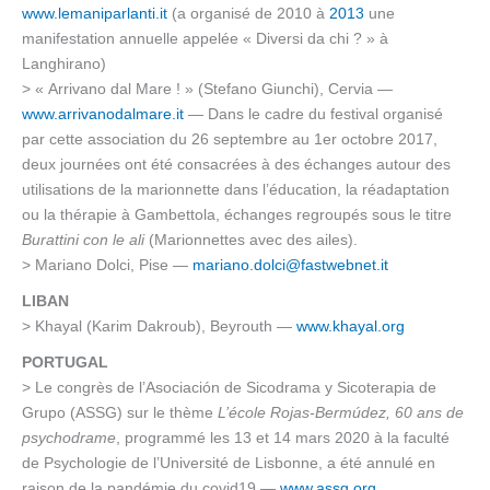
www.lemaniparlanti.it
(a organisé de 2010 à
2013
une
manifestation annuelle appelée « Diversi da chi ? » à
Langhirano)
> « Arrivano dal Mare ! » (Stefano Giunchi), Cervia —
www.arrivanodalmare.it
— Dans le cadre du festival organisé
par cette association du 26 septembre au 1er octobre 2017,
deux journées ont été consacrées à des échanges autour des
utilisations de la marionnette dans l’éducation, la réadaptation
ou la thérapie à Gambettola, échanges regroupés sous le titre
Burattini con le ali
(Marionnettes avec des ailes).
> Mariano Dolci, Pise —
mariano.dolci@fastwebnet.it
LIBAN
> Khayal (Karim Dakroub), Beyrouth —
www.khayal.org
PORTUGAL
> Le congrès de l’Asociación de Sicodrama y Sicoterapia de
Grupo (ASSG) sur le thème
L’école Rojas-Bermúdez, 60 ans de
psychodrame
, programmé les 13 et 14 mars 2020 à la faculté
de Psychologie de l’Université de Lisbonne, a été annulé en
raison de la pandémie du covid19 —
www.assg.org