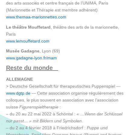
des arts associés et centre français de l’UNIMA, Paris
(Marionnette et Thérapie est membre adhérent)
www.themaa-marionnettes.com
Le théâtre
Mouffetard
, théâtre des arts de la marionnette,
Paris
www.lemouffetard.com
Musée Gadagne
, Lyon (69)
www.gadagne-lyon.fr/mam
Reste du monde
ALLEMAGNE
> Deutsche Gesellschaft für therapeutisches Puppenspiel —
www.dgtp.de
— Cette association organise régulièrement des
colloques, le plus souvent en association avec l’association
suisse
Figurenspieltherapie
:
– du 20 au 22 mai 2022 à Schöntal :
« …Wenn der Schlüssel
nur passt… » mit Bildern und Symbolen
.
– du 2 au 4 février 2018 à Friedrichsdorf :
Puppe und
Menschsein. Spiel über Grenzen hinaus (Puppet and human