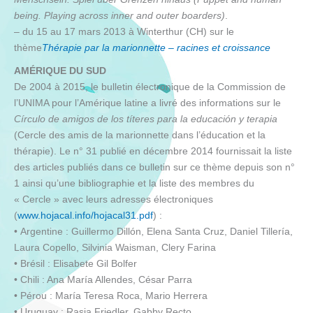
being. Playing across inner and outer boarders)
.
– du 15 au 17 mars 2013 à Winterthur (CH) sur le
thème
Thérapie par la marionnette – racines et croissance
AMÉRIQUE DU SUD
De 2004 à 2015, le bulletin électronique de la Commission de
l’UNIMA pour l’Amérique latine a livré des informations sur le
Círculo de amigos de los títeres para la educación y terapia
(Cercle des amis de la marionnette dans l’éducation et la
thérapie). Le n° 31 publié en décembre 2014 fournissait la liste
des articles publiés dans ce bulletin sur ce thème depuis son n°
1 ainsi qu’une bibliographie et la liste des membres du
« Cercle » avec leurs adresses électroniques
(
www.hojacal.info/hojacal31.pdf
) :
• Argentine : Guillermo Dillón, Elena Santa Cruz, Daniel Tillería,
Laura Copello, Silvinia Waisman, Clery Farina
• Brésil : Elisabete Gil Bolfer
• Chili : Ana María Allendes, César Parra
• Pérou : María Teresa Roca, Mario Herrera
• Uruguay : Rasia Friedler, Gabby Recto