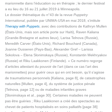
marionnette dans l’éducation ou en thérapie ; le dernier festival
a eu lieu du 16 au 21 juillet 2019 à Minneapolis.
Le dossier thématique du n°43 de la revue
Puppetry
International
, publiée par UNIMA-USA en mai 2018, s’intitule
Therapy with Puppets
, avec des contributions de Kathryn Mullen
(États-Unis, mais son article porte sur Haïti), Raven Kaliana
(Grande-Bretagne et autres lieux), Larisa Telnova (Russie),
Meredith Carver (États-Unis), Richard Bouchard (Canada),
Joanne Ousseren (Pays-Bas), Alexander Gref – Larissa
Sokolova – Elena Slonimskaya (Russie), Konstantin Mekhryakov
(Russie) et Riku Laakkonen (Finlande). « Ce numéro regorge
d’articles attestant du pouvoir de l’art (dans ce cas l’art des
marionnettes) pour guérir ceux qui en ont besoin, qu’il s’agisse
de traumatismes personnels [Kaliana, page 8], de catastrophes
naturelles [Mullen, page 4], du système de justice pénale
[Telnova, page 12] ou de maladies infantiles graves
[Slonimskaya et al., page 30]. Certaines maladies ne peuvent
pas être guéries ; Riku Laakkonen a créé des spectacles au
chevet de patients hospitalisés en soins palliatifs [page 38]