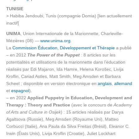
TUNISIE
> Habiba Jendoubi, Tunis (compagnie Domia) [lien actuellement
inactif]
UNIMA
, Union Internationale de la Marionnette, Charleville-
Mézières (08) —
www.unima.org
.
La
Commission Éducation, Développement et Thérapie
a publié
– en 2012
The Power of the Puppet
: 8 articles sur les
potentialités et utilisations de la marionnette dans l’éducation
réalisés par Edi Majaron, Ida Hamre, Helena Korošec, Livija
Kroflin, Cariad Astles, Matt Smith, Meg Amsden et Barbara
Scheel ; disponible en version électronique en
anglais
,
allemand
et
espagnol
).
– en 2022
Applied Puppetry in Education, Development and
Therapy : Theory and Practice
(avec le concours de
Academy
of Arts and Culture in Osijek
) : 15 articles réalisés par Darya
Agaltsova (Russie), Meg Amsden (Royaume Uni), Matteo
Corbucci (Italie), Ana Paula da Silva Freitas (Brésil), Eleanor C.
Irwin (États Unis), Livija Kroflin (Croatie), Juliet Lockhart