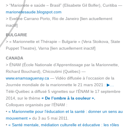
> “Marionete e saúde – Brasil” (Elisabete Gil Bolfer), Curitiba —
marionetesaude.blogspot.com
> Eveline Carrano Porto, Rio de Janeiro [lien actuellement
inactif]
BULGARIE
> « Marionnette et Thérapie – Bulgarie » (Vera Stoikova, State
Puppet Theatre), Varna [lien actuellement inactif]
CANADA
> ÉNAM (École Nationale d’Apprentissage par la Marionnette,
Richard Bouchard), Chicoutimi (Québec) —
www.enamsaguenay.ca
— Vidéo diffusée à l’occasion de la
Journée mondiale de la marionnette le 21 mars 2021 :
▶︎…
Télé-Québec a diffusé 5 vignettes sur l’ÉNAM le 17 septembre
2014, sur le thème
« De l’ombre à la couleur ».
Colloques organisés par l’ÉNAM :
•
« Marionnette pour l’éducation et la santé : donner un sens au
mouvement »
du 3 au 5 mai 2011.
•
« Santé mentale, médiation culturelle et éducative : les rôles