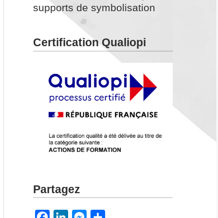
supports de symbolisation
Certification Qualiopi
Partagez
F
L
M
P