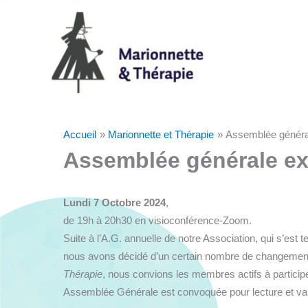
Aller
au
contenu
Accueil
Marionnette et Thérapie
Assemblée général
Assemblée générale ex
Lundi 7 Octobre 2024
,
de 19h à 20h30 en visioconférence-Zoom.
Suite à l’A.G. annuelle de notre Association, qui s’est t
nous avons décidé d’un certain nombre de changements
Thérapie
, nous convions les membres actifs à participe
Assemblée Générale est convoquée pour lecture et val