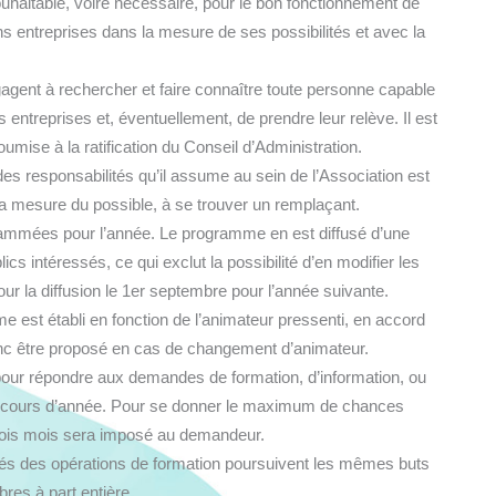
souhaitable, voire nécessaire, pour le bon fonctionnement de
ons entreprises dans la mesure de ses possibilités et avec la
gagent à rechercher et faire connaître toute personne capable
 entreprises et, éventuellement, de prendre leur relève. Il est
umise à la ratification du Conseil d’Administration.
es responsabilités qu’il assume au sein de l’Association est
s la mesure du possible, à se trouver un remplaçant.
ogrammées pour l’année. Le programme en est diffusé d’une
s intéressés, ce qui exclut la possibilité d’en modifier les
ur la diffusion le 1er septembre pour l’année suivante.
e est établi en fonction de l’animateur pressenti, en accord
c être proposé en cas de changement d’animateur.
 pour répondre aux demandes de formation, d’information, ou
 en cours d’année. Pour se donner le maximum de chances
 trois mois sera imposé au demandeur.
rgés des opérations de formation poursuivent les mêmes buts
bres à part entière.