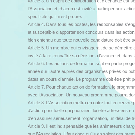
Article 3. Un esprit de collaboration et d’échange est 
l’Association et chacun est invité à participer aux acti
spécificité qui lui est propre.
Article 4. Dans tous les postes, les responsables s’en
et susceptible d’apporter son concours dans les actions
bien entendu que toute nouvelle candidature doit être so
Article 5. Un membre qui envisagerait de se démettre d
invité à faire connaître sa décision à l’avance et, dan
Article 6. Les actions de formation sont en partie pr
année sur l’autre auprès des organismes privés ou public
dates en cours d’année. Le programme doit être prêt po
Article 7. Pour chaque action de formation, le programm
avec l’Association. Un nouveau programme pourra don
Article 8. L’Association mettra en outre tout en œuvre
d’action ponctuelle qui pourraient lui être adressées
d’en assurer sérieusement l’organisation, un délai de
Article 9. Il est indispensable que les animateurs cha
que l’Association. Il faut donc qu’ils en soient des mem