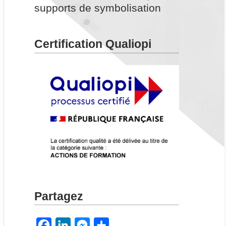
supports de symbolisation
Certification Qualiopi
Partagez
F
L
M
P