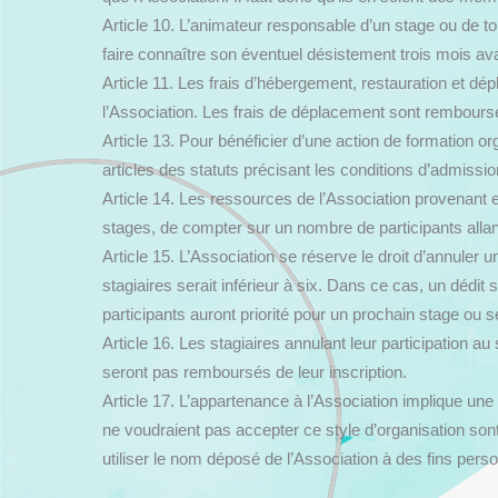
Article 10. L’animateur responsable d’un stage ou de t
faire connaître son éventuel désistement trois mois ava
Article 11. Les frais d’hébergement, restauration et d
l’Association. Les frais de déplacement sont rembour
Article 13. Pour bénéficier d’une action de formation org
articles des statuts précisant les conditions d’admissi
Article 14. Les ressources de l’Association provenant e
stages, de compter sur un nombre de participants allan
Article 15. L’Association se réserve le droit d’annuler
stagiaires serait inférieur à six. Dans ce cas, un dédit 
participants auront priorité pour un prochain stage ou s
Article 16. Les stagiaires annulant leur participation a
seront pas remboursés de leur inscription.
Article 17. L’appartenance à l’Association implique u
ne voudraient pas accepter ce style d’organisation sont
utiliser le nom déposé de l’Association à des fins perso